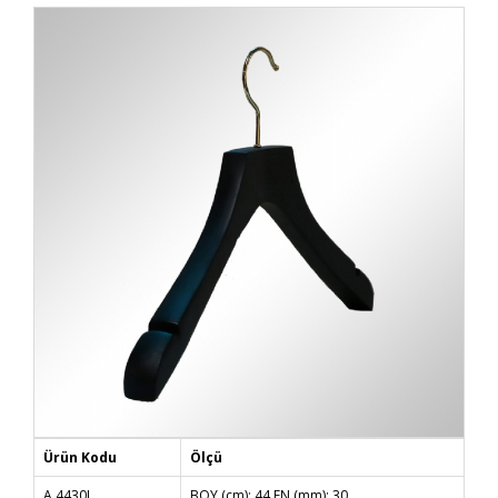
Ürün Kodu
Ölçü
A 4430L
BOY (cm): 44 EN (mm): 30