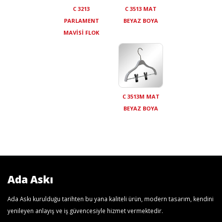
C 3213
C 3513 MAT
PARLAMENT
BEYAZ BOYA
MAVİSİ FLOK
C 3513M MAT
BEYAZ BOYA
Ada Askı
Ada Askı kurulduğu tarihten bu yana kaliteli ürün, modern tasarım, kendini
yenileyen anlayış ve iş güvencesiyle hizmet vermektedir.