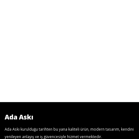
Ada Askı
Ada Askı kurulduğu tarihten bu yana kaliteli ürün, modern tasarım, kendini
yenileyen anlayış ve iş güvencesiyle hizmet vermektedir.